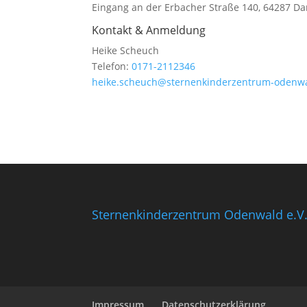
Eingang an der Erbacher Straße 140, 64287 D
Kontakt & Anmeldung
Heike Scheuch
Telefon:
0171-2112346
heike.scheuch@sternenkinderzentrum-odenw
Sternenkinderzentrum Odenwald e.V
Impressum
Datenschutzerklärung