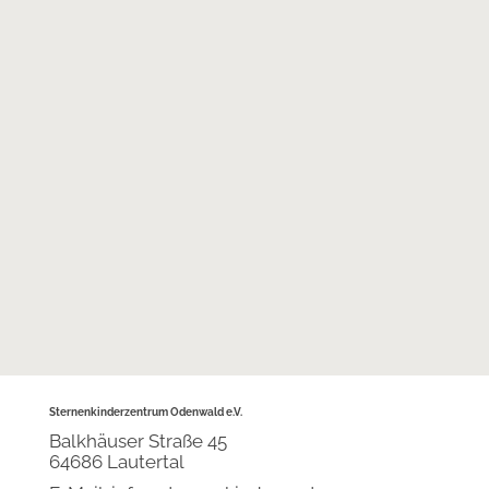
Am Worldwide Candle Lighting werden
weltweit um 19 Uhr brennende Kerzen in
Gedenken an verstorbene Kinder ins
Fenster gestellt.
Sternenkinderzentrum Odenwald e.V.
Balkhäuser Straße 45
64686 Lautertal