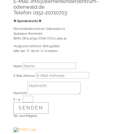
E-Mail: info@
sternenkinderzentrum-
odenwald.de
Telefon: 0151-20710703
🌟 Spendenkonto 🌟
Sternenkinderzentrum Odenwald e.V.
Sparkasse Bensheim
IBAN: DE74 5O95 OO68 OOO2 1284 45
(Aufgrund mehrerer Betrugsfälle
bitte das "O" durch "0" ersetzen)
Name
E-Mail-Adresse
Nachricht
6 + 9
=
SENDEN
Wir sind Mitglied: