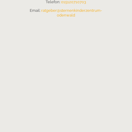
Telefon:
015120710703
Email:
ratgeber@sternenkinderzentrum-
odenwald
Der Online Ratgeber für Sterneneltern,