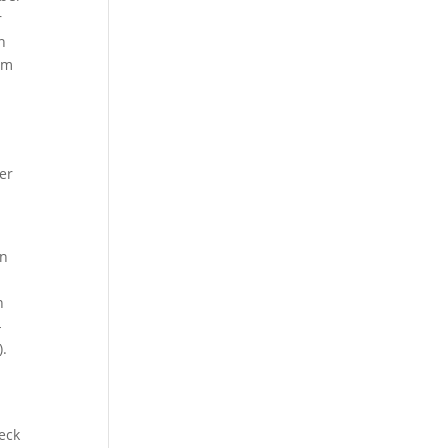
r
n
em
er
en
n
-
).
eck