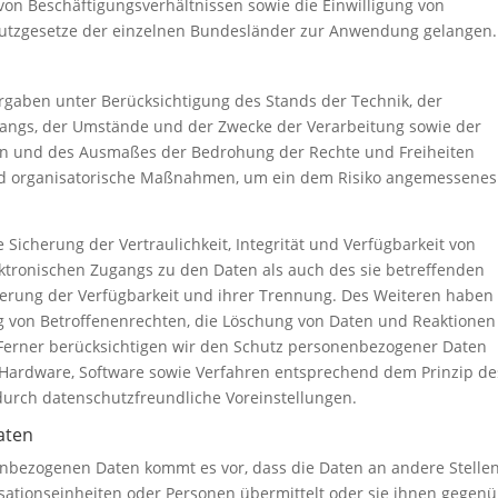
n Beschäftigungsverhältnissen sowie die Einwilligung von
hutzgesetze der einzelnen Bundesländer zur Anwendung gelangen.
rgaben unter Berücksichtigung des Stands der Technik, der
angs, der Umstände und der Zwecke der Verarbeitung sowie der
ten und des Ausmaßes der Bedrohung der Rechte und Freiheiten
und organisatorische Maßnahmen, um ein dem Risiko angemessenes
cherung der Vertraulichkeit, Integrität und Verfügbarkeit von
ktronischen Zugangs zu den Daten als auch des sie betreffenden
cherung der Verfügbarkeit und ihrer Trennung. Des Weiteren haben
g von Betroffenenrechten, die Löschung von Daten und Reaktionen
 Ferner berücksichtigen wir den Schutz personenbezogener Daten
 Hardware, Software sowie Verfahren entsprechend dem Prinzip de
durch datenschutzfreundliche Voreinstellungen.
aten
bezogenen Daten kommt es vor, dass die Daten an andere Stellen
sationseinheiten oder Personen übermittelt oder sie ihnen gegen