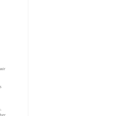
 wir
s
,
über