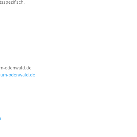
sspezifisch.
um-odenwald.de
rum-odenwald.de
n