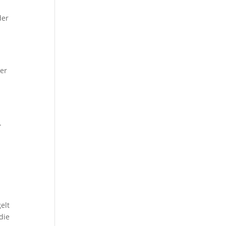
der
her
.
elt
die