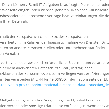
 Daten können z.B. mit IT-Aufgaben beauftragte Dienstleister ode
ine Webseite eingebunden werden, gehören. In solchen Fall beachte
 insbesondere entsprechende Verträge bzw. Vereinbarungen, die d
n Ihrer Daten ab.
ßerhalb der Europäischen Union (EU), des Europäischen
e Verarbeitung im Rahmen der Inanspruchnahme von Diensten Dritt
aten an andere Personen, Stellen oder Unternehmen stattfindet,
hen Vorgaben.
 vertraglich oder gesetzlich erforderlicher Übermittlung verarbeit
 mit einem anerkannten Datenschutzniveau, vertraglichen
zklauseln der EU-Kommission, beim Vorliegen von Zertifizierunge
riften verarbeiten (Art. 44 bis 49 DSGVO, Informationsseite der EU
w-topic/data-protection/international-dimension-data-protection_de
 Maßgabe der gesetzlichen Vorgaben gelöscht, sobald deren zur
ufen werden oder sonstige Erlaubnisse entfallen (z.B. wenn der Zw