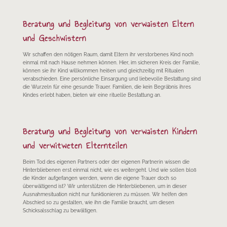
Beratung und Begleitung von verwaisten Eltern
und Geschwistern
Wir schaffen den nötigen Raum, damit Eltern ihr verstorbenes Kind noch
einmal mit nach Hause nehmen können. Hier, im sicheren Kreis der Familie,
können sie ihr Kind willkommen heißen und gleichzeitig mit Ritualen
verabschieden. Eine persönliche Einsargung und liebevolle Bestattung sind
die Wurzeln für eine gesunde Trauer. Familien, die kein Begräbnis ihres
Kindes erlebt haben, bieten wir eine rituelle Bestattung an.
Beratung und Begleitung von verwaisten Kindern
und verwitweten Elternteilen
Beim Tod des eigenen Partners oder der eigenen Partnerin wissen die
Hinterbliebenen erst einmal nicht, wie es weitergeht. Und wie sollen bloß
die Kinder aufgefangen werden, wenn die eigene Trauer doch so
überwältigend ist? Wir unterstützen die Hinterbliebenen, um in dieser
Ausnahmesituation nicht nur funktionieren zu müssen. Wir helfen den
Abschied so zu gestalten, wie ihn die Familie braucht, um diesen
Schicksalsschlag zu bewältigen.