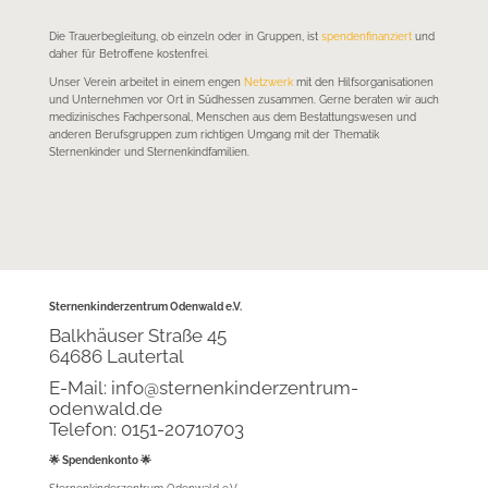
Die Trauerbegleitung, ob einzeln oder in Gruppen, ist
spendenfinanziert
und
daher für Betroffene kostenfrei.
Unser Verein arbeitet in einem engen
Netzwerk
mit den Hilfsorganisationen
und Unternehmen vor Ort in Südhessen zusammen. Gerne beraten wir auch
medizinisches Fachpersonal, Menschen aus dem Bestattungswesen und
anderen Berufsgruppen zum richtigen Umgang mit der Thematik
Sternenkinder und Sternenkindfamilien.
Sternenkinderzentrum Odenwald e.V.
Balkhäuser Straße 45
64686 Lautertal
E-Mail: info@
sternenkinderzentrum-
odenwald.de
Telefon: 0151-20710703
🌟 Spendenkonto 🌟