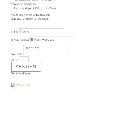
Sternenkinderzentrum Odenwald e.V.
Sparkasse Bensheim
IBAN: DE74 5O95 OO68 OOO2 1284 45
(Aufgrund mehrerer Betrugsfälle
bitte das "O" durch "0" ersetzen)
Name
E-Mail-Adresse
Nachricht
12 + 3
=
SENDEN
Wir sind Mitglied: