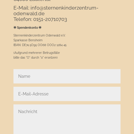
E-Mail: info@
sternenkinderzentrum-
odenwald.de
Telefon: 0151-20710703
🌟 Spendenkonto 🌟
Sternenkinderzentrum Odenwald e.V.
Sparkasse Bensheim
IBAN: DE74 5O95 OO68 OOO2 1284 45
(Aufgrund mehrerer Betrugsfälle
bitte das "O" durch "0" ersetzen)