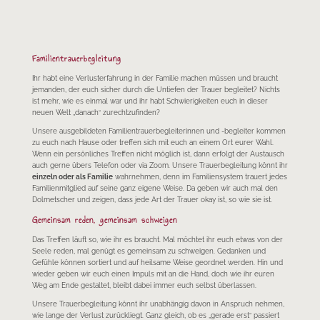
Familientrauerbegleitung
Ihr habt eine Verlusterfahrung in der Familie machen müssen und braucht
jemanden, der euch sicher durch die Untiefen der Trauer begleitet? Nichts
ist mehr, wie es einmal war und ihr habt Schwierigkeiten euch in dieser
neuen Welt „danach“ zurechtzufinden?
Unsere ausgebildeten Familientrauerbegleiterinnen und -begleiter kommen
zu euch nach Hause oder treffen sich mit euch an einem Ort eurer Wahl.
Wenn ein persönliches Treffen nicht möglich ist, dann erfolgt der Austausch
auch gerne übers Telefon oder via Zoom. Unsere Trauerbegleitung könnt ihr
einzeln oder als Familie
wahrnehmen, denn im Familiensystem trauert jedes
Familienmitglied auf seine ganz eigene Weise. Da geben wir auch mal den
Dolmetscher und zeigen, dass jede Art der Trauer okay ist, so wie sie ist.
Gemeinsam reden, gemeinsam schweigen
Das Treffen läuft so, wie ihr es braucht. Mal möchtet ihr euch etwas von der
Seele reden, mal genügt es gemeinsam zu schweigen. Gedanken und
Gefühle können sortiert und auf heilsame Weise geordnet werden. Hin und
wieder geben wir euch einen Impuls mit an die Hand, doch wie ihr euren
Weg am Ende gestaltet, bleibt dabei immer euch selbst überlassen.
Unsere Trauerbegleitung könnt ihr unabhängig davon in Anspruch nehmen,
wie lange der Verlust zurückliegt. Ganz gleich, ob es „gerade erst“ passiert