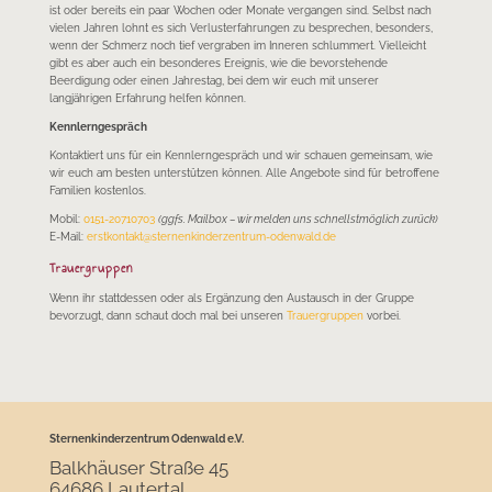
ist oder bereits ein paar Wochen oder Monate vergangen sind. Selbst nach
vielen Jahren lohnt es sich Verlusterfahrungen zu besprechen, besonders,
wenn der Schmerz noch tief vergraben im Inneren schlummert. Vielleicht
gibt es aber auch ein besonderes Ereignis, wie die bevorstehende
Beerdigung oder einen Jahrestag, bei dem wir euch mit unserer
langjährigen Erfahrung helfen können.
Kennlerngespräch
Kontaktiert uns für ein Kennlerngespräch und wir schauen gemeinsam, wie
wir euch am besten unterstützen können. Alle Angebote sind für betroffene
Familien kostenlos.
Mobil:
0151-20710703
(ggfs. Mailbox – wir melden uns schnellstmöglich zurück)
E-Mail:
erstkontakt@sternenkinderzentrum-odenwald.de
Trauergruppen
Wenn ihr stattdessen oder als Ergänzung den Austausch in der Gruppe
bevorzugt, dann schaut doch mal bei unseren
Trauergruppen
vorbei.
Sternenkinderzentrum Odenwald e.V.
Balkhäuser Straße 45
64686 Lautertal