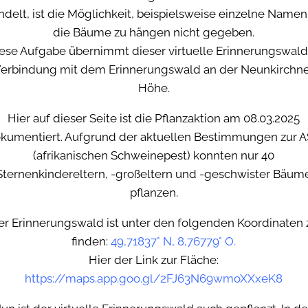
ndelt, ist die Möglichkeit, beispielsweise einzelne Namen
die Bäume zu hängen nicht gegeben.
ese Aufgabe übernimmt dieser virtuelle Erinnerungswald
erbindung mit dem Erinnerungswald an der Neunkirchn
Höhe.
Hier auf dieser Seite ist die Pflanzaktion am 08.03.2025
kumentiert. Aufgrund der aktuellen Bestimmungen zur 
(afrikanischen Schweinepest) konnten nur 40
Sternenkindereltern, -großeltern und -geschwister Bäum
pflanzen.
er Erinnerungswald ist unter den folgenden Koordinaten 
finden:
49,71837° N, 8,76779° O.
Hier der Link zur Fläche:
https://maps.app.goo.gl/2FJ63N69wmoXXxeK8