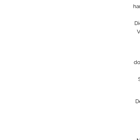
ha
Di
V
do
D