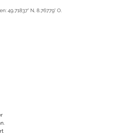
n: 49,71837° N, 8,76779° O.
er
n.
rt