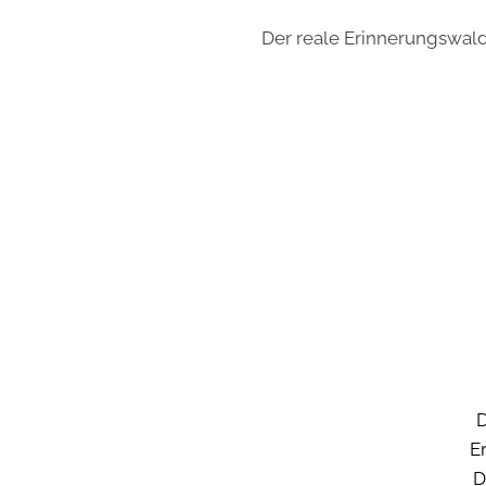
Der reale Erinnerungswald 
D
E
D