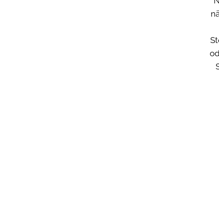
N
nä
St
od