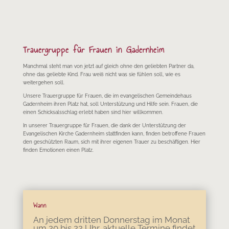
Trauergruppe für Frauen in Gadernheim
Manchmal steht man von jetzt auf gleich ohne den geliebten Partner da,
ohne das geliebte Kind. Frau weiß nicht was sie fühlen soll, wie es
weitergehen soll.
Unsere Trauergruppe für Frauen, die im evangelischen Gemeindehaus
Gadernheim ihren Platz hat, soll Unterstützung und Hilfe sein. Frauen, die
einen Schicksalsschlag erlebt haben sind hier willkommen.
In unserer Trauergruppe für Frauen, die dank der Unterstützung der
Evangelischen Kirche Gadernheim stattfinden kann, finden betroffene Frauen
den geschützten Raum, sich mit ihrer eigenen Trauer zu beschäftigen. Hier
finden Emotionen einen Platz.
Wann
An jedem dritten Donnerstag im Monat
um 20 bis 22 Uhr, aktuelle Termine findet