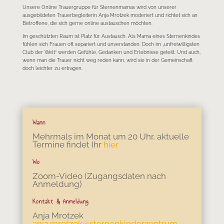
Unsere Online Trauergruppe für Sternenmamas wird von unserer
ausgebildeten Trauerbegleiterin Anja Mrotzek moderiert und richtet sich an
Betroffene, die sich gerne online austauschen möchten.
Im geschützten Raum ist Platz für Austausch. Als Mama eines Sternenkindes
fühlen sich Frauen oft separiert und unverstanden. Doch im „unfreiwilligsten
Club der Welt“ werden Gefühle, Gedanken und Erlebnisse geteilt. Und auch,
wenn man die Trauer nicht weg reden kann, wird sie in der Gemeinschaft
doch leichter zu ertragen.
Wann
Mehrmals im Monat um 20 Uhr, aktuelle
Termine findet Ihr
hier
Wo
Zoom-Video (Zugangsdaten nach
Anmeldung)
Kontakt & Anmeldung
Anja Mrotzek
anja.mrotzek@sternenkinderzentrum-