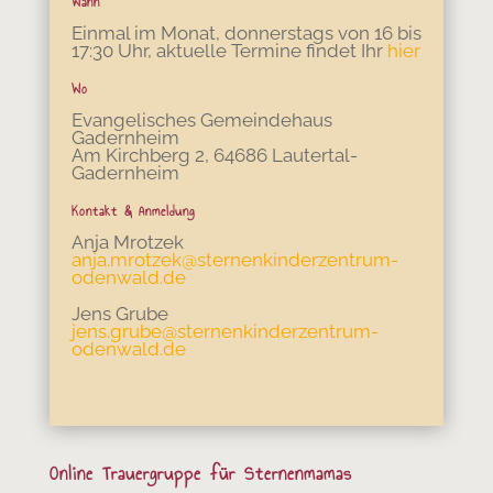
Wann
Einmal im Monat, donnerstags von 16 bis
17:30 Uhr, aktuelle Termine findet Ihr
hier
Wo
Evangelisches Gemeindehaus
Gadernheim
Am Kirchberg 2, 64686 Lautertal-
Gadernheim
Kontakt & Anmeldung
Anja Mrotzek
anja.mrotzek
@sternenkinderzentrum-
odenwald.de
Jens Grube
jens.grube@sternenkinderzentrum-
odenwald.de
Online Trauergruppe für Sternenmamas