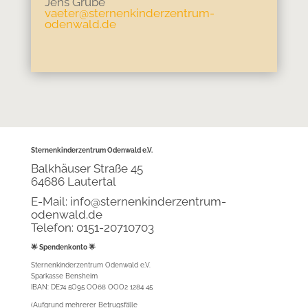
Jens Grube
vaeter@sternenkinderzentrum-
odenwald.de
Sternenkinderzentrum Odenwald e.V.
Balkhäuser Straße 45
64686 Lautertal
E-Mail: info@
sternenkinderzentrum-
odenwald.de
Telefon: 0151-20710703
🌟 Spendenkonto 🌟
Sternenkinderzentrum Odenwald e.V.
Sparkasse Bensheim
IBAN: DE74 5O95 OO68 OOO2 1284 45
(Aufgrund mehrerer Betrugsfälle