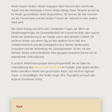
Kinder trauern anders. Kinder begegnen dem Tod und dem Gefühl der
Trauer und des Abschieds in ihrem Alltag ständig. Diese Tatsache an sich ist
für Kinder grundsätzlich nichts Bedrohliches. Sie kennen die tote Hummel
auf der Fensterbank und den besten Freund, der vielleicht in eine andere
Stadt zieht.
Das macht traurig und wirft unter Umständen Fragen auf. Wenn ein
Familienangehöriger, ein Geschwisterkind, ein Freund verstirbt, dann spüren
Kinder die Veränderung in der Familie und in dem direkten Umfeld. Oft
verlieren Kinder von einem Tag auf den anderen ihren Halt, ihre
Unbekümmertheit und die Leichtigkeit in ihrer kleinen Kinderseele.
Gespräche und die Verbindung mit „Gleichgesinnten“ ist hier oft sehr
hilfreich. Kinder unterschiedlicher Altersgruppen brauchen hierbei auf sie
abgestimmte Unterstützung.
In unserer Kindertrauergruppe
Sternschnuppentreff
, die wir Dank der
Unterstützung des
Kiwanis Club Darmstadt
im Frühjahr 2018 starten durften,
finden betroffene Kinder den geschützten Raum, sich mit ihrer eigenen
Trauer zu beschäftigen. Hier finden Angst, Wut, Traurigkeit und auch alle
anderen Emotionen Gehör.
Wann