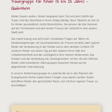
Trauergruppe für Kinder (5 bis 15 Jahre) –
Gadernheim
Kinder trauern anders. Kinder begegnen dem Tod und dem Gefühl der
Trauer und des Abschieds in ihrem Alltag ständig. Diese Tatsache an sich ist
für Kinder grundsätzlich nichts Bedrohliches. Sie kennen die tote Hummel
auf der Fensterbank und den besten Freund, der vielleicht in eine andere
Stadt zieht.
Das macht traurig und wirft unter Umständen Fragen auf. Wenn ein
Familienangehöriger, ein Geschwisterkind, ein Freund verstirbt, dann spüren
Kinder die Veränderung in der Familie und in dem direkten Umfeld. Oft
verlieren Kinder von einem Tag auf den anderen ihren Halt, ihre
Unbekümmertheit und die Leichtigkeit in ihrer kleinen Kinderseele. Das
Erleben und die Verbindung mit „Gleichgesinnten“ ist hier oft sehr hilfreich.
Kinder unterschiedlicher Altersgruppen brauchen hierbei auf sie
abgestimmte Unterstützung.
In unserer Kindertrauergruppe im Lautertal die wir in den Räumen der
Evangelischen Kirche Gadernheim Frühjahr 2024 starten durften, finden
betroffene Kinder den geschützten Raum, sich mit ihrer eigenen Trauer zu
beschäftigen.