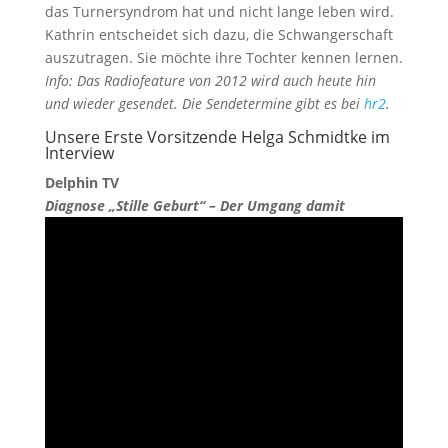
das Turnersyndrom hat und nicht lange leben wird.
Kathrin entscheidet sich dazu, die Schwangerschaft
auszutragen. Sie möchte ihre Tochter kennen lernen.
Info: Das Radiofeature von 2012 wird auch heute hin
und wieder gesendet. Die Sendetermine gibt es bei
hr2
.
Unsere Erste Vorsitzende Helga Schmidtke im
Interview
Delphin TV
Diagnose „Stille Geburt“ – Der Umgang damit