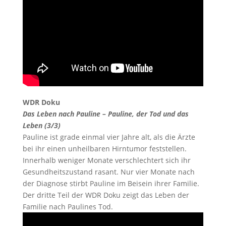
WDR Doku
Das Leben nach Pauline – Pauline, der Tod und das
Leben (3/3)
Pauline ist grade einmal vier Jahre alt, als die Ärzte
bei ihr einen unheilbaren Hirntumor feststellen.
Innerhalb weniger Monate verschlechtert sich ihr
Gesundheitszustand rasant. Nur vier Monate nach
der Diagnose stirbt Pauline im Beisein ihrer Familie.
Der dritte Teil der WDR Doku zeigt das Leben der
Familie nach Paulines Tod.