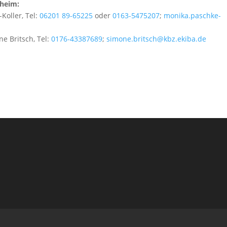
nheim:
Koller, Tel:
06201 89-65225
oder
0163-5475207
;
monika.paschke-
ne Britsch, Tel:
0176-43387689
;
simone.britsch@kbz.ekiba.de
.