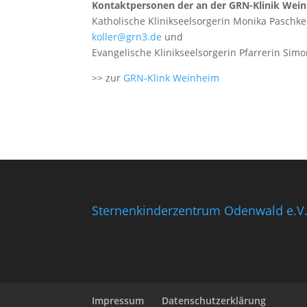
Kontaktpersonen der an der GRN-Klinik Wei
Katholische Klinikseelsorgerin Monika Paschke-
koller@grn3.de
und
Evangelische Klinikseelsorgerin Pfarrerin Simo
>> zur
GRN-Klink Weinheim
Sternenkinderzentrum Odenwald e.V
Impressum
Datenschutzerklärung