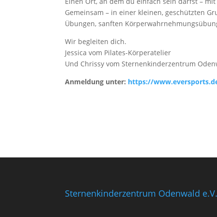
Einen Ort, an dem du einfach sein darfst – mit
Gemeinsam – in einer kleinen, geschützten Gr
Übungen, sanften Körperwahrnehmungsübungen
Wir begleiten dich.
Jessica vom Pilates-Körperatelier
Und Chrissy vom Sternenkinderzentrum Oden
Anmeldung unter:
https://www.eversports.d
Sternenkinderzentrum Odenwald e.V