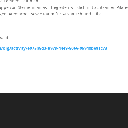
 all deinen Gefühlen.
uppe von Sternenmamas – begleiten wir dich mit achtsamen Pilate
, Atemarbeit sowie Raum für Austausch und Stille.
wald
e/org/activity/e075b8d3-b979-44e9-8066-05940be81c73
.