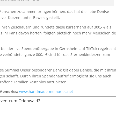
e Menschen zusammen bringen können, das hat die liebe Denise
vor Kurzem unter Beweis gestellt.
n ihren Zuschauern und rundete diese kurzerhand auf 300,- € als
s ihr Fans davon hörten, folgten plötzlich noch mehr Menschen d
 bei der live Spendenübergabe in Gernsheim auf TikTok regelrech
e verkündete: ganze 800,- € sind für das Sternenkinderzentrum
ose Summe! Unser besonderer Dank gilt dabei Denise, die mit ihre
en schafft. Durch ihren Spendenaufruf ermöglicht sie uns auch
troffene Familien kostenlos anzubieten.
 Memories:
www.handmade-memories.net
derzentrum Odenwald?