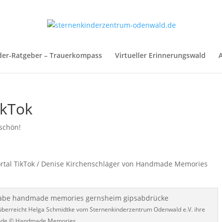
der-Ratgeber – Trauerkompass
Virtueller Erinnerungswald
A
ikTok
schön!
ortal TikTok / Denise Kirchenschläger von Handmade Memories
erreicht Helga Schmidtke vom Sternenkinderzentrum Odenwald e.V. ihre
nde © Handmade Memories