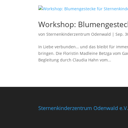
Workshop: Blumengesteck
von
Sternenkinderzentrum Odenwald
|
Sep. 3
In Liebe verbunden… und das bleibt für imme
bringen. Die Floristin Madleine Betzga vom Ga
Begleitung durch Claudia Hahn vom...
Sternenkinderzentrum Odenwald e.V