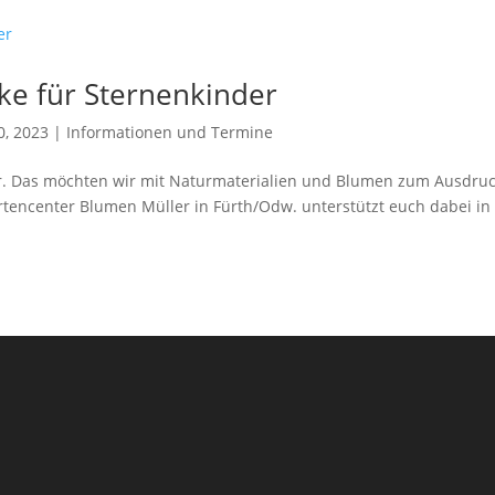
e für Sternenkinder
0, 2023
|
Informationen und Termine
r. Das möchten wir mit Naturmaterialien und Blumen zum Ausdru
rtencenter Blumen Müller in Fürth/Odw. unterstützt euch dabei in
.