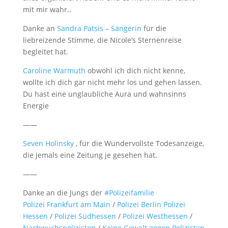
mit mir wahr..
Danke an
Sandra Patsis – Sängerin
für die
liebreizende Stimme, die Nicole’s Sternenreise
begleitet hat.
Caroline Warmuth
obwohl ich dich nicht kenne,
wollte ich dich gar nicht mehr los und gehen lassen.
Du hast eine unglaubliche Aura und wahnsinns
Energie
——
Seven Holinsky
, für die Wundervollste Todesanzeige,
die jemals eine Zeitung je gesehen hat.
——
Danke an die Jungs der
#
Polizeifamilie
Polizei Frankfurt am Main
/
Polizei Berlin
Polizei
Hessen
/
Polizei Südhessen
/
Polizei Westhessen
/
Nachwuchspolizisten
/
Keine Gewalt gegen Polizisten