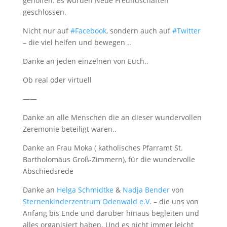
geholfen. Es wurden Neue Freundschaften
geschlossen.
Nicht nur auf
#
Facebook
, sondern auch auf
#
Twitter
– die viel helfen und bewegen ..
Danke an jeden einzelnen von Euch..
Ob real oder virtuell
——
Danke an alle Menschen die an dieser wundervollen
Zeremonie beteiligt waren..
Danke an Frau Moka ( katholisches Pfarramt St.
Bartholomäus Groß-Zimmern), für die wundervolle
Abschiedsrede
Danke an
Helga Schmidtke
&
Nadja Bender
von
Sternenkinderzentrum Odenwald e.V.
– die uns von
Anfang bis Ende und darüber hinaus begleiten und
alles organisiert haben. Und es nicht immer leicht