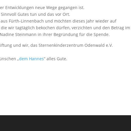
ner Entwicklungen neue Wege gegangen ist.
Sinnvoll Gutes tun und das vor Ort.
r aus Fürth-Linnenbach und möchten dieses Jahr wieder auf
 die wir tagtäglich bekochen dürfen, verzichten und den Betrag im
 Nadine Steinmann in ihrer Begründung für die Spende.
tiftung und wir, das Sternenkinderzentrum Odenwald e.V.
wünschen „
dem Hannes
“ alles Gute.