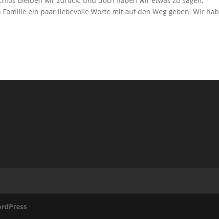
achlos bleiben wir zurück. Und doch haben wir etwas zu sagen,
Familie ein paar liebevolle Worte mit auf den Weg geben. Wir ha
.
rdPress