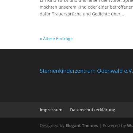
Ein Kind stirbt und uns fehlen die Worte. Spr
möchten unserem Kind oder einer betroffenen 
dafür Trauersprüche und Gedichte über...
« Ältere Einträge
Sternenkinderzentrum Odenwald e.V
Impressum
Datenschutzerklärung
Designed by
Elegant Themes
| Powered by
Wo