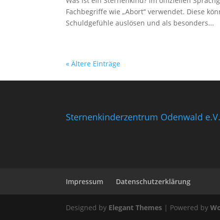
Was ist ein Sternenkind? Im offiziellen Sprac
Fachbegriffe wie „Abort“ verwendet. Diese kön
Schuldgefühle auslösen und als besonders...
« Ältere Einträge
Sternenkinderzentrum Odenwald e.V
Impressum
Datenschutzerklärung
Designed by
Elegant Themes
| Powered by
Wo