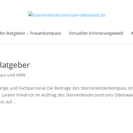
der-Ratgeber – Trauerkompass
Virtueller Erinnerungswald
A
Ratgeber
pps und Hilfe
örige und Fachpersonal Die Beiträge des Sternenkinderkompass si
n Loreen Friedrich im Auftrag des Sternenkinderzentrums Odenwa
s auf...